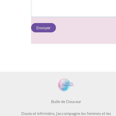
A
l
t
e
r
n
a
t
i
Bulle de Douceur
v
e
Doula et infirmière, j’accompagne les femmes et les
: