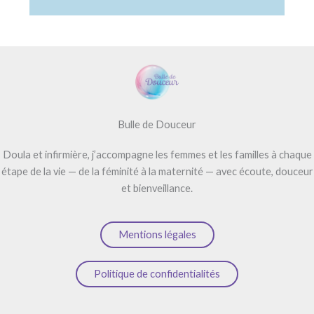
A
l
t
e
r
n
a
t
Bulle de Douceur
i
Doula et infirmière, j’accompagne les femmes et les familles à chaque
v
étape de la vie — de la féminité à la maternité — avec écoute, douceur
e
et bienveillance.
:
Mentions légales
Politique de confidentialités