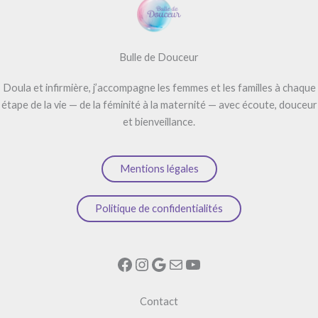
r
n
a
t
Bulle de Douceur
i
Doula et infirmière, j’accompagne les femmes et les familles à chaque
v
étape de la vie — de la féminité à la maternité — avec écoute, douceur
e
et bienveillance.
:
Mentions légales
Politique de confidentialités
Facebook
Instagram
Google
E-mail
YouTube
Contact